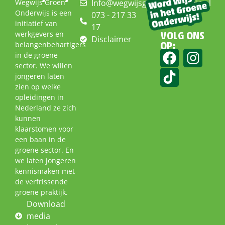
Wegwijs Groen
Info@wegwijsgroenonderwijs.nl
Onderwijs is een
073 - 217 33
initiatief van
17
werkgevers en
VOLG ONS
Disclaimer
belangenbehartigers
OP:
in de groene
sector. We willen
jongeren laten
zien op welke
opleidingen in
Nederland ze zich
kunnen
klaarstomen voor
een baan in de
groene sector. En
we laten jongeren
kennismaken met
de verfrissende
groene praktijk.
Download
media